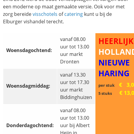
een moderne op maat gemaakte versie. Ook voor met
zorg bereide
visschotels
of
catering
kunt u bij de
Elburger vishandel terecht.
HEERLIJK
vanaf 08.00
uur tot 13.00
HOLLAN
Woensdagochtend:
uur markt
NIEUWE
Dronten
HARING
vanaf 13.30
uur tot 17.30
€ 3,0
Woensdagmiddag:
per stuk
uur markt
€ 13,
5 stuks
Biddinghuizen
vanaf 08.00
uur tot 13.00
Donderdagochtend:
uur bij Albert
Heijn in